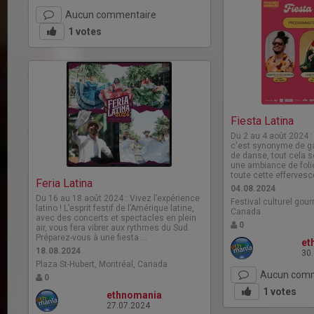
Aucun commentaire
1
votes
Fiesta Latina
Du 2 au 4 août 2024 : 
c'est synonyme de ga
de danse, tout cela s
une ambiance de folie
toute cette effervesc
Feria Latina
04.08.2024
Du 16 au 18 août 2024 : Vivez l’expérience
Festival culturel gou
latino ! L’esprit festif de l’Amérique latine,
Canada
avec des concerts et spectacles en plein
0
air, vous fera vibrer aux rythmes du Sud.
Préparez-vous à une fiesta …
et
18.08.2024
30
Plaza St-Hubert, Montréal, Canada
Aucun comm
0
1
votes
ethnomania
27.07.2024