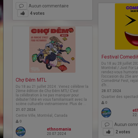
Aucun commentaire
4
votes
Festival Comedi
Du 18 au 28 juillet 2
Montréal / Just For L
rendez-vous humoristi
l’occasion du 25e ann
Chợ Đêm MTL
ComediHa! Fest, rejo
d’h…
Du 18 au 21 juillet 2024 : Venez célébrer la
2ème édition de Chợ Đêm MTL! C’est
28.07.2024
la célébration à ne pas manquer pour
Quartier des spectac
débuter l’été en vous familiarisant avec la
0
scène culturelle vietnamienne. Plus de …
21.07.2024
et
22
Centre Ville, Montréal, Canada
0
Aucun comm
ethnomania
2
votes
20.07.2024