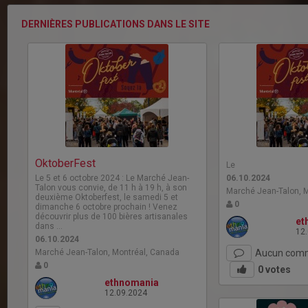
DERNIÈRES PUBLICATIONS DANS LE SITE
OktoberFest
Le
Le 5 et 6 octobre 2024 : Le Marché Jean-
06.10.2024
Talon vous convie, de 11 h à 19 h, à son
Marché Jean-Talon, 
deuxième Oktoberfest, le samedi 5 et
0
dimanche 6 octobre prochain ! Venez
découvrir plus de 100 bières artisanales
et
dans …
12
06.10.2024
Marché Jean-Talon, Montréal, Canada
Aucun comm
0
0
votes
ethnomania
12.09.2024