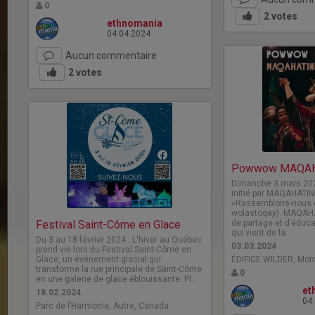
0
2
votes
ethnomania
04.04.2024
Aucun commentaire
2
votes
Powwow MAQAH
Dimanche 3 mars 202
initié par MAQAHATINE
«Rassemblons-nous 
wolastoqey). MAQAHA
Festival Saint-Côme en Glace
de partage et d’éduca
qui vient de la…
Du 3 au 18 février 2024 : L'hiver au Québec
03.03.2024
prend vie lors du Festival Saint-Côme en
Glace, un événement glacial qui
ÉDIFICE WILDER, Mon
transforme la rue principale de Saint-Côme
0
en une galerie de glace éblouissante. Pl…
et
18.02.2024
04
Parc de l’Harmonie, Autre, Canada