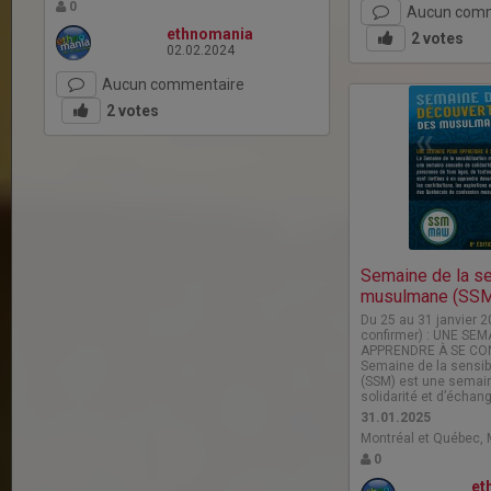
0
Aucun comm
ethnomania
2
votes
02.02.2024
Aucun commentaire
2
votes
Semaine de la se
musulmane (SS
Du 25 au 31 janvier 2
confirmer) : UNE SE
APPRENDRE À SE CON
Semaine de la sensi
(SSM) est une semai
solidarité et d’échan
31.01.2025
Montréal et Québec, 
0
et