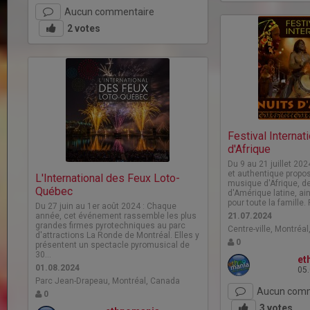
Aucun commentaire
2
votes
Festival Internat
d'Afrique
Du 9 au 21 juillet 2024
et authentique propos
L'International des Feux Loto-
musique d'Afrique, de
Québec
d'Amérique latine, ai
pour toute la famille
Du 27 juin au 1er août 2024 : Chaque
année, cet événement rassemble les plus
21.07.2024
grandes firmes pyrotechniques au parc
Centre-ville, Montréa
d'attractions La Ronde de Montréal. Elles y
0
présentent un spectacle pyromusical de
30…
et
01.08.2024
05
Parc Jean-Drapeau, Montréal, Canada
Aucun comm
0
3
votes