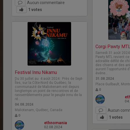
Aucun commentaire
1
votes
Corgi Pawty MT
Samedi 31 août 2024 à
Pawty MTL revient ce
adorable défilé de c
des chiens et des an
auront l'opportunité d
Festival Innu Nikamu
événe…
Du 30 juillet au 4 août 2024 : Près de Sept-
31.08.2024
Îles, sur la Côte-Nord du Québec, la
Place Guilbault, Mont
communauté de Maliotenam est depuis
0
longtemps un point de rencontres et de
rassemblements pour le peuple innu de la
et
ré…
04
04.08.2024
Maliotenam, Québec, Canada
Aucun comm
0
1
votes
ethnomania
02.08.2024