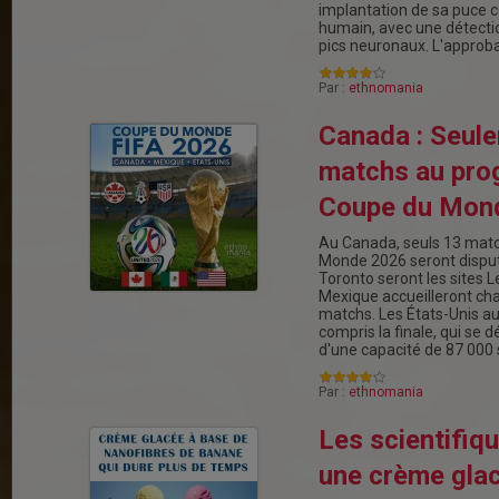
implantation de sa puce c
humain, avec une détect
pics neuronaux. L'approb
Par :
ethnomania
Canada : Seul
matchs au pro
Coupe du Mon
Au Canada, seuls 13 matc
Monde 2026 seront disput
Toronto seront les sites L
Mexique accueilleront c
matchs. Les États-Unis au
compris la finale, qui se 
d'une capacité de 87 000
Par :
ethnomania
Les scientifiq
une crème gla