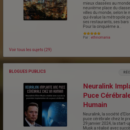
mieux classées au monde M
neuvième place du class
villes du monde, selon le
qui évalue la métropole p
ses restaurants, ses bars e
Pour la cinquième a…
Par :
ethnomania
Voir tous les sujets (29)
BLOGUES PUBLICS
RÉ
Neuralink Impl
Puce Cérébral
Humain
Neuralink, la société d'El
puce cérébrale chez le p
29 janvier 2024, la start-u
Musk a réalisé avec succè