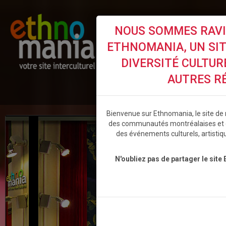
NOUS SOMMES RAVIS
ETHNOMANIA, UN SITE
DIVERSITÉ CULTUR
AUTRES R
ACCUEIL
ÉVÉNEMENTS
BL
Bienvenue sur Ethnomania, le site de r
des communautés montréalaises et 
des événements culturels, artistiq
N'oubliez pas de partager le site