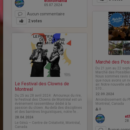
ethnomania
05.07.2024
Aucun commentaire
2
votes
Marché des Pos
Du 21 juin au 22 sept
Marché des Possibles
Nous sommes ravis 
que nous avons un no
Le Festival des Clowns de
air. Notre nouvelle a
Montreal
570…
22.09.2024
Du 25 au 28 avril 2024 : Amoureux du rire,
le Festival des Clowns de Montréal est un
Arrondissement du Pl
événement rassembleur dédié à la
Montréal, Canada
passion du clown. Au-delà des disciplines
0
et des barrières linguistiques, notre fe…
et
28.04.2024
28
Le Gésù – Centre de Créativité, Montréal,
Canada
Aucun comm