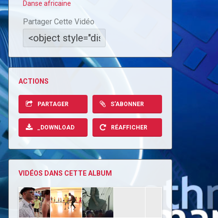
Danse africaine
Partager Cette Vidéo
ACTIONS
PARTAGER
S'ABONNER
_DOWNLOAD
RÉAFFICHER
VIDÉOS DANS CETTE ALBUM