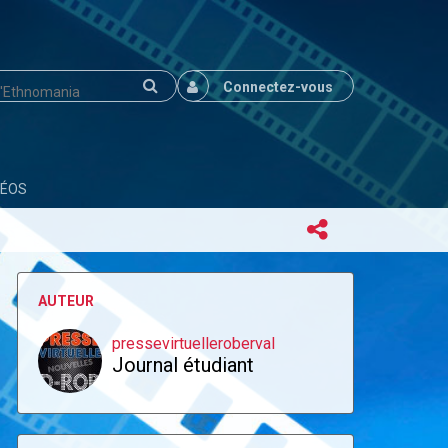
Connectez-vous
DÉOS
AUTEUR
pressevirtuelleroberval
Journal étudiant