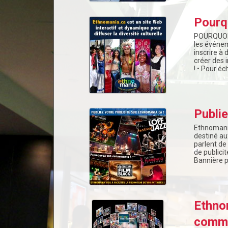
Pourqu
POURQUOI 
les événem
inscrire à 
créer des 
! • Pour é
Publie
Ethnomania
destiné au
parlent de
de publicit
Bannière 
Ethnom
commu