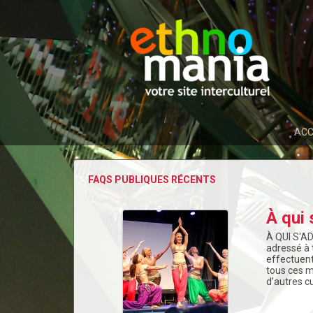
ACC
FAQS PUBLIQUES RÉCENTS
À qui 
À QUI S'A
adressé à 
effectuent
tous ces m
d’autres cu