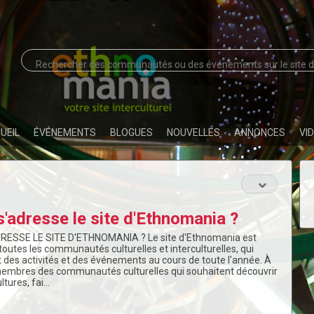
UEIL
ÉVÉNEMENTS
BLOGUES
NOUVELLES
ANNONCES
VI
s'adresse le site d'Ethnomania ?
DRESSE LE SITE D'ETHNOMANIA ? Le site d'Ethnomania est
toutes les communautés culturelles et interculturelles, qui
 des activités et des événements au cours de toute l'année. À
embres des communautés culturelles qui souhaitent découvrir
ltures, fai…