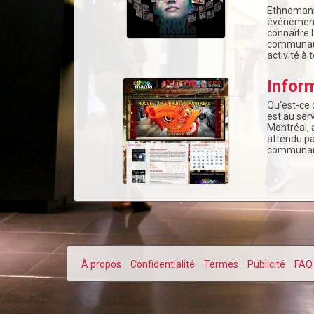
Ethnomania
événements
connaître 
communaut
activité à
Inform
Qu'est-ce 
est au ser
Montréal, 
attendu pa
communaut
À propos
Confidentialité
Termes
Publicité
FAQ