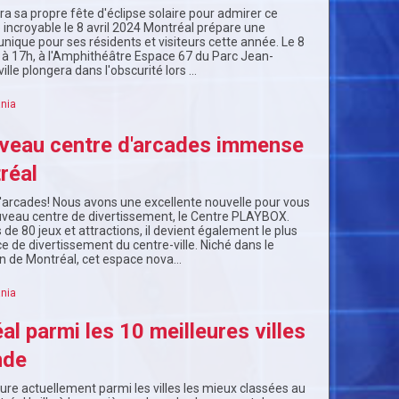
a sa propre fête d'éclipse solaire pour admirer ce
ncroyable le 8 avril 2024 Montréal prépare une
nique pour ses résidents et visiteurs cette année. Le 8
h à 17h, à l'Amphithéâtre Espace 67 du Parc Jean-
ville plongera dans l'obscurité lors …
nia
veau centre d'arcades immense
réal
arcades! Nous avons une excellente nouvelle pour vous
ouveau centre de divertissement, le Centre PLAYBOX.
 de 80 jeux et attractions, il devient également le plus
 de divertissement du centre-ville. Niché dans le
n de Montréal, cet espace nova…
nia
l parmi les 10 meilleures villes
nde
ure actuellement parmi les villes les mieux classées au