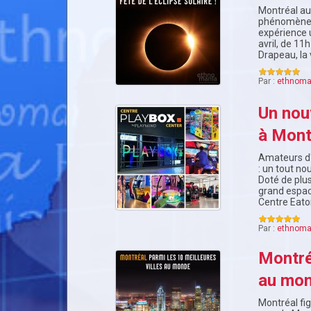
Montréal aur
phénomène i
expérience u
avril, de 11
Drapeau, la 
Par :
ethnoma
Un nou
à Mont
Amateurs d'
: un tout n
Doté de plus
grand espace
Centre Eato
Par :
ethnoma
Montréa
au mo
Montréal fig