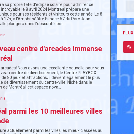
a sa propre fête d'éclipse solaire pour admirer ce
ncroyable le 8 avril 2024 Montréal prépare une
nique pour ses résidents et visiteurs cette année. Le 8
h à 17h, à l'Amphithéâtre Espace 67 du Parc Jean-
ville plongera dans l'obscurité lors …
FLUX
nia
veau centre d'arcades immense
réal
arcades! Nous avons une excellente nouvelle pour vous
ouveau centre de divertissement, le Centre PLAYBOX.
 de 80 jeux et attractions, il devient également le plus
 de divertissement du centre-ville. Niché dans le
n de Montréal, cet espace nova…
nia
l parmi les 10 meilleures villes
nde
ure actuellement parmi les villes les mieux classées au