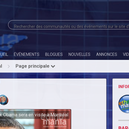
UEIL
ÉVÉNEMENTS
BLOGUES
NOUVELLES
ANNONCES
VI
l
Page principale
INFO
k Obama sera en visite à Montréal
BAR