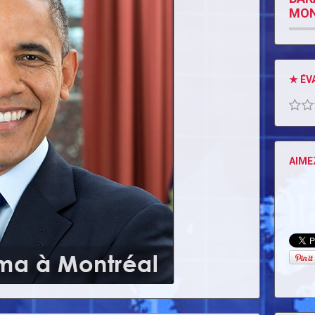
MON
★ ÉV
AIME