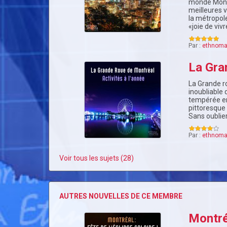
monde Montr
meilleures 
la métropole
«joie de viv
Par :
ethnoma
La Gra
La Grande r
inoubliable 
tempérée en
pittoresque
Sans oublie
Par :
ethnoma
Voir tous les sujets (28)
AUTRES NOUVELLES DE CE MEMBRE
Montréa