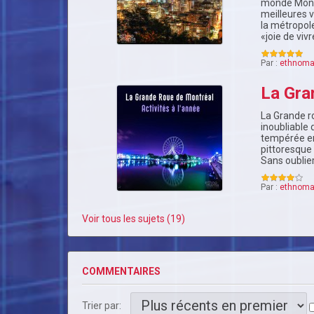
monde Montr
meilleures 
la métropole
«joie de viv
Par :
ethnoma
La Gra
La Grande r
inoubliable 
tempérée en
pittoresque
Sans oublie
Par :
ethnoma
Voir tous les sujets (19)
COMMENTAIRES
Trier par: