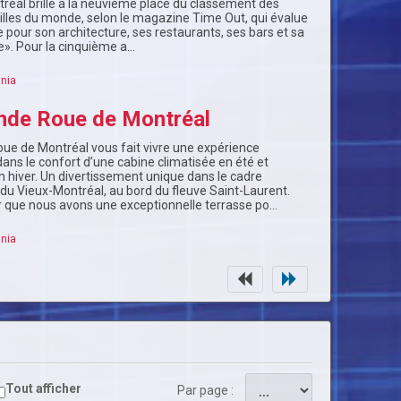
éal brille à la neuvième place du classement des
villes du monde, selon le magazine Time Out, qui évalue
 pour son architecture, ses restaurants, ses bars et sa
re». Pour la cinquième a…
nia
nde Roue de Montréal
oue de Montréal vous fait vivre une expérience
dans le confort d’une cabine climatisée en été et
 hiver. Un divertissement unique dans le cadre
 du Vieux-Montréal, au bord du fleuve Saint-Laurent.
r que nous avons une exceptionnelle terrasse po…
nia
Tout afficher
Par page :