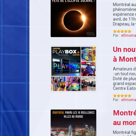
Montréal aur
phénomène i
expérience u
avril, de 11
Drapeau, la 
Par :
ethnoma
Un nou
à Mont
Amateurs d'
: un tout n
Doté de plus
grand espace
Centre Eato
Par :
ethnoma
Montréa
au mo
Montréal fig