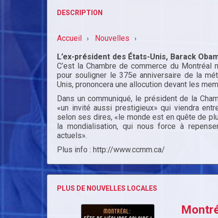
DESCRIPTION
Accueil
Nouvelles
›
›
L’ex-président des États-Unis, Barack Obama
C’est la Chambre de commerce du Montréal mé
pour souligner le 375e anniversaire de la mé
Unis, prononcera une allocution devant les m
Dans un communiqué, le président de la Chambr
«un invité aussi prestigieux» qui viendra ent
selon ses dires, «le monde est en quête de plus
la mondialisation, qui nous force à repen
actuels».
Plus info : http://www.ccmm.ca/
PLUS DE NOUVELLES LOCALES
Montréa