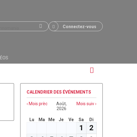
Connectez-vous
DÉOS
CALENDRIER DES ÉVÉNEMENTS
‹ Mois prèc
Août,
Mois suiv ›
2026
Lu
Ma
Me
Je
Ve
Sa
Di
1
2