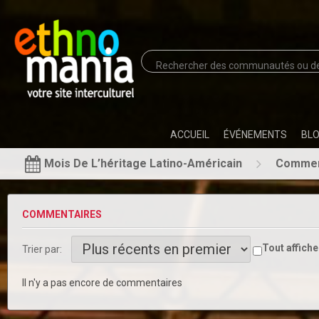
ACCUEIL
ÉVÉNEMENTS
BL
Mois De L’héritage Latino-Américain
Commen
COMMENTAIRES
Tout affiche
Trier par:
Il n'y a pas encore de commentaires