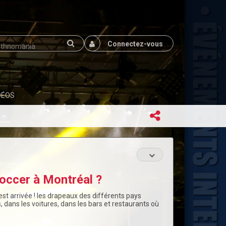
Connectez-vous
DÉOS
occer à Montréal ?
est arrivée ! les drapeaux des différents pays
 dans les voitures, dans les bars et restaurants où