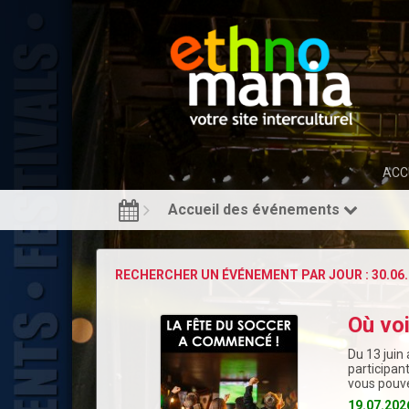
ACC
Accueil des événements
RECHERCHER UN ÉVÉNEMENT PAR JOUR : 30.06.
Où vo
Du 13 juin 
participan
vous pouve
19.07.202