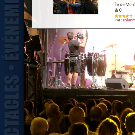
Île de Mon
0
Par :
Dylanm