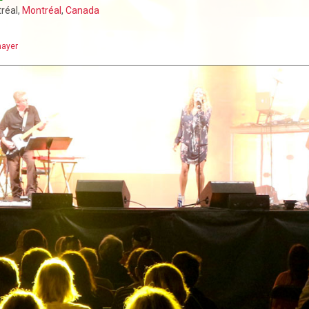
tréal,
Montréal
,
Canada
ayer