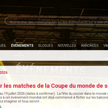
UEIL
ÉVÉNEMENTS
BLOGUES
NOUVELLES
ANNONCES
VI
2026
ir les matches de la Coupe du monde de s
au 19 juillet 2026 (dates à confirmer) : La fête du soccer dans le monde 
ts à cet événement mondial ont déjà commencé à flotter sur les balcons,
z imaginer et tous seront …
6