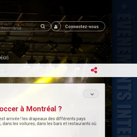
Connectez-vous
DÉOS
occer à Montréal ?
est arrivée ! les drapeaux des différents pays
 dans les voitures, dans les bars et restaurants où