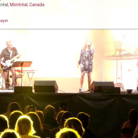
tréal,
Montréal
,
Canada
ayer