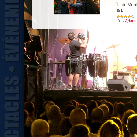
Île de Mon
0
Par :
Dylanm