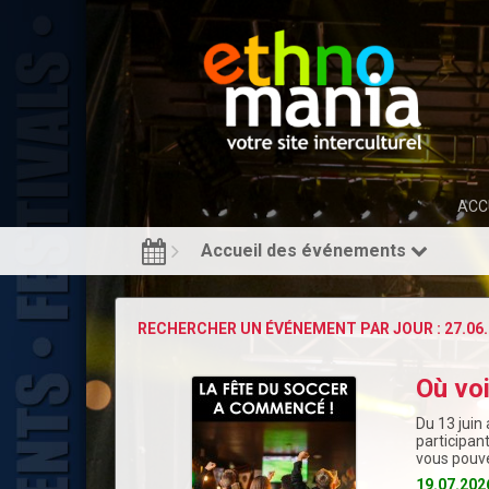
ACC
Accueil des événements
RECHERCHER UN ÉVÉNEMENT PAR JOUR : 27.06.
Où vo
Du 13 juin 
participan
vous pouve
19.07.202