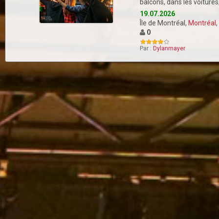
balcons, dans les voiture
19.07.2026
Île de Montréal,
Montréal
,
0
Par :
Dylanmayer