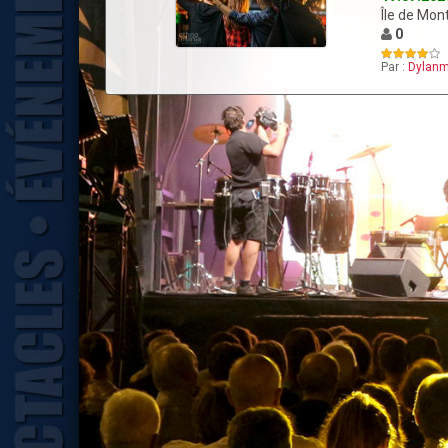
Île de Mon
0
Par :
Dylanm