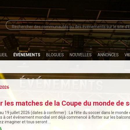
UEIL
ÉVÉNEMENTS
BLOGUES
NOUVELLES
ANNONCES
VI
2026
ir les matches de la Coupe du monde de s
au 19 juillet 2026 (dates à confirmer) : La fête du soccer dans le monde 
ts à cet événement mondial ont déjà commencé à flotter sur les balcons,
z imaginer et tous seront …
6