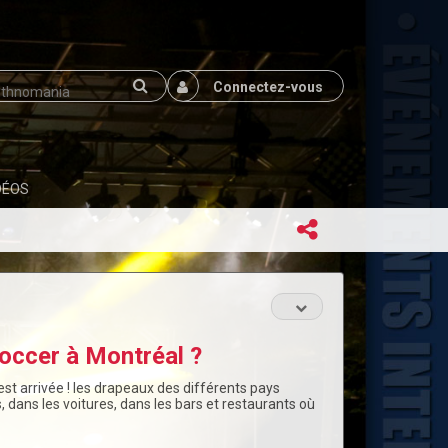
Connectez-vous
DÉOS
occer à Montréal ?
est arrivée ! les drapeaux des différents pays
 dans les voitures, dans les bars et restaurants où