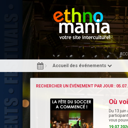
ACC
Accueil des événements
RECHERCHER UN ÉVÉNEMENT PAR JOUR : 05.07.
Où vo
Du 13 juin 
participan
vous pouve
19.07.202