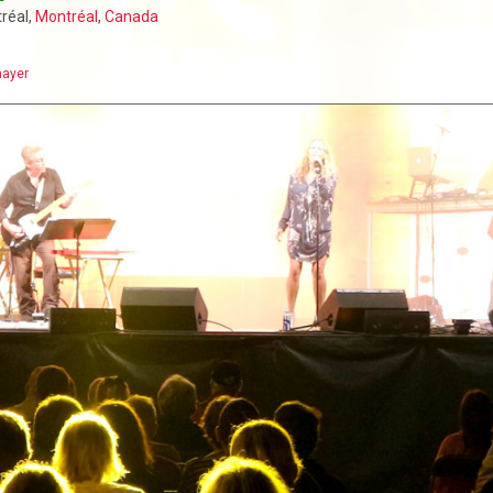
tréal,
Montréal
,
Canada
ayer