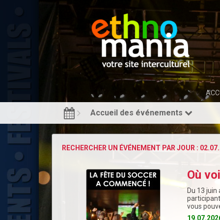
ACC
Accueil des événements
RECHERCHER UN ÉVÉNEMENT PAR JOUR : 02.07.
Où vo
Du 13 juin 
participan
vous pouve
19.07.202