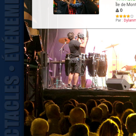
Île de Mon
0
Par :
Dylanm