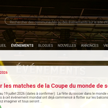
UEIL
ÉVÉNEMENTS
BLOGUES
NOUVELLES
ANNONCES
VI
2026
ir les matches de la Coupe du monde de s
au 19 juillet 2026 (dates à confirmer) : La fête du soccer dans le monde 
ts à cet événement mondial ont déjà commencé à flotter sur les balcons,
z imaginer et tous seront …
6