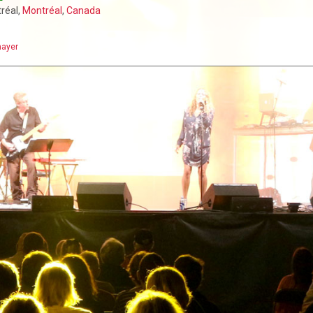
tréal,
Montréal
,
Canada
ayer