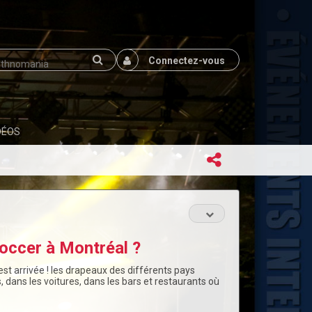
Connectez-vous
DÉOS
occer à Montréal ?
est arrivée ! les drapeaux des différents pays
 dans les voitures, dans les bars et restaurants où