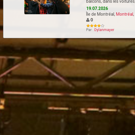
balcons, dans les voiture
19.07.2026
Île de Montréal,
Montréal
,
0
Par :
Dylanmayer