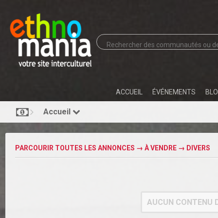
ACCUEIL
ÉVÉNEMENTS
BLO
Accueil
PARCOURIR TOUTES LES ANNONCES
→
À VENDRE
→
DIVERS
AUCUN CONTENU D