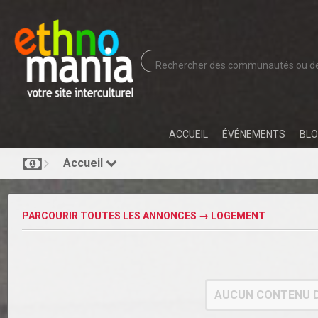
ACCUEIL
ÉVÉNEMENTS
BLO
Accueil
PARCOURIR TOUTES LES ANNONCES
→
LOGEMENT
AUCUN CONTENU D