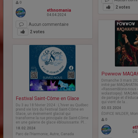
0
2
votes
ethnomania
04.04.2024
Aucun commentaire
2
votes
Powwow MAQAH
Dimanche 3 mars 202
initié par MAQAHATINE
«Rassemblons-nous 
wolastoqey). MAQAHA
Festival Saint-Côme en Glace
de partage et d’éduca
qui vient de la…
Du 3 au 18 février 2024 : L'hiver au Québec
03.03.2024
prend vie lors du Festival Saint-Côme en
Glace, un événement glacial qui
ÉDIFICE WILDER, Mon
transforme la rue principale de Saint-Côme
0
en une galerie de glace éblouissante. Pl…
et
18.02.2024
04
Parc de l’Harmonie, Autre, Canada