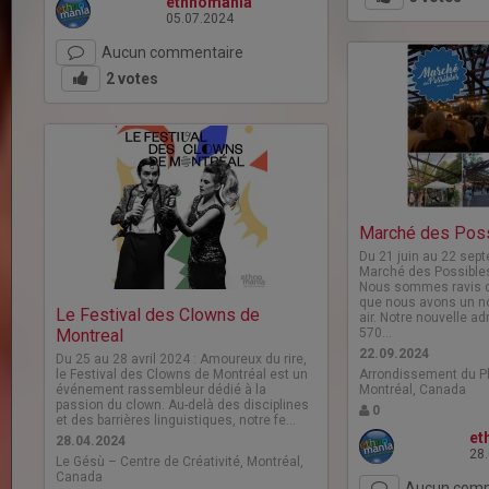
ethnomania
05.07.2024
Aucun commentaire
2
votes
Marché des Pos
Du 21 juin au 22 sept
Marché des Possibles
Nous sommes ravis 
que nous avons un no
Le Festival des Clowns de
air. Notre nouvelle a
Montreal
570…
22.09.2024
Du 25 au 28 avril 2024 : Amoureux du rire,
le Festival des Clowns de Montréal est un
Arrondissement du Pl
événement rassembleur dédié à la
Montréal, Canada
passion du clown. Au-delà des disciplines
0
et des barrières linguistiques, notre fe…
et
28.04.2024
28
Le Gésù – Centre de Créativité, Montréal,
Canada
Aucun comm