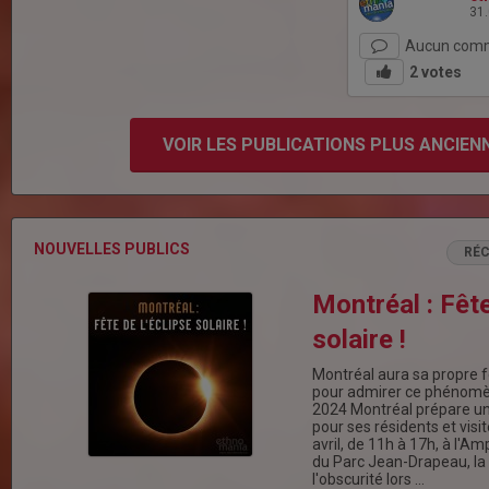
31
Aucun comm
2
votes
VOIR LES PUBLICATIONS PLUS ANCIEN
NOUVELLES PUBLICS
RÉ
Montréal : Fête
solaire !
Montréal aura sa propre fê
pour admirer ce phénomène
2024 Montréal prépare u
pour ses résidents et visi
avril, de 11h à 17h, à l'A
du Parc Jean-Drapeau, la 
l'obscurité lors …