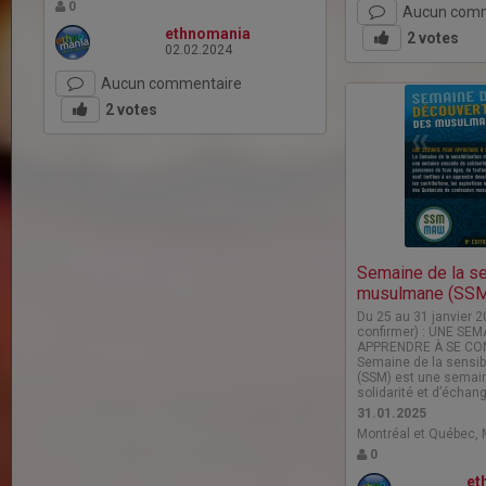
0
Aucun comm
ethnomania
2
votes
02.02.2024
Aucun commentaire
2
votes
Semaine de la se
musulmane (SS
Du 25 au 31 janvier 2
confirmer) : UNE SE
APPRENDRE À SE CON
Semaine de la sensi
(SSM) est une semai
solidarité et d’échan
31.01.2025
Montréal et Québec, 
0
et