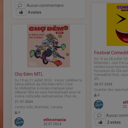
Aucun commentaire
4
votes
Festival Comedi
Du 18 au 28 juillet 2
Montréal / Just For L
rendez-vous humoristi
l’occasion du 25e ann
Chợ Đêm MTL
ComediHa! Fest, rejo
d’h…
Du 18 au 21 juillet 2024 : Venez célébrer la
2ème édition de Chợ Đêm MTL! C’est
28.07.2024
la célébration à ne pas manquer pour
Quartier des spectac
débuter l’été en vous familiarisant avec la
0
scène culturelle vietnamienne. Plus de …
21.07.2024
et
22
Centre Ville, Montréal, Canada
0
Aucun comm
ethnomania
2
votes
20.07.2024