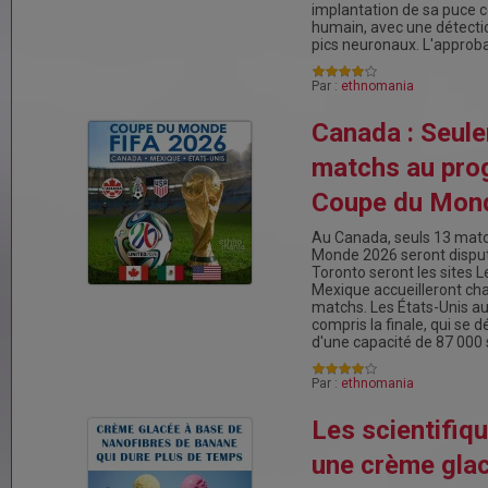
implantation de sa puce c
humain, avec une détect
pics neuronaux. L'approb
Par :
ethnomania
Canada : Seul
matchs au pro
Coupe du Mon
Au Canada, seuls 13 matc
Monde 2026 seront disput
Toronto seront les sites L
Mexique accueilleront c
matchs. Les États-Unis au
compris la finale, qui se 
d'une capacité de 87 000
Par :
ethnomania
Les scientifiq
une crème gla