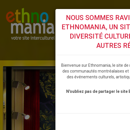
NOUS SOMMES RAVIS
ETHNOMANIA, UN SITE
DIVERSITÉ CULTUR
AUTRES R
ACCUEIL
ÉVÉNEMENTS
BL
Bienvenue sur Ethnomania, le site de r
des communautés montréalaises et 
des événements culturels, artistiq
N'oubliez pas de partager le site