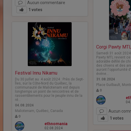
Aucun commentaire
1
votes
Corgi Pawty MT
Samedi 31 août 2024 à
Pawty MTL revient ce
adorable défilé de c
des chiens et des an
auront l'opportunité d
Festival Innu Nikamu
événe…
Du 30 juillet au 4 août 2024 : Près de Sept-
31.08.2024
Îles, sur la Côte-Nord du Québec, la
Place Guilbault, Mont
communauté de Maliotenam est depuis
0
longtemps un point de rencontres et de
rassemblements pour le peuple innu de la
et
ré…
04
04.08.2024
Maliotenam, Québec, Canada
Aucun comm
0
1
votes
ethnomania
02.08.2024