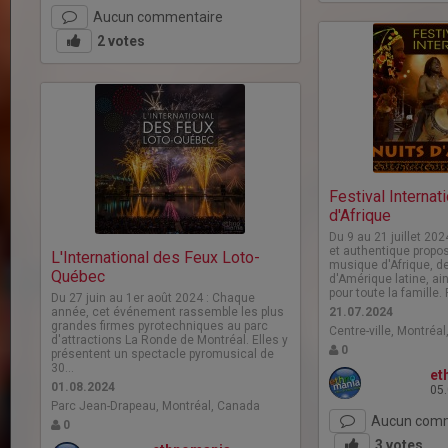
Aucun commentaire
2
votes
Festival Internat
d'Afrique
Du 9 au 21 juillet 2024
et authentique propos
L'International des Feux Loto-
musique d'Afrique, de
Québec
d'Amérique latine, ai
pour toute la famille
Du 27 juin au 1er août 2024 : Chaque
année, cet événement rassemble les plus
21.07.2024
grandes firmes pyrotechniques au parc
Centre-ville, Montréa
d'attractions La Ronde de Montréal. Elles y
0
présentent un spectacle pyromusical de
30…
et
01.08.2024
05
Parc Jean-Drapeau, Montréal, Canada
Aucun comm
0
3
votes