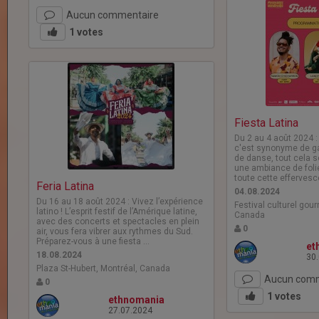
Aucun commentaire
1
votes
Fiesta Latina
Du 2 au 4 août 2024 : 
c'est synonyme de ga
de danse, tout cela s
une ambiance de folie
toute cette effervesc
Feria Latina
04.08.2024
Du 16 au 18 août 2024 : Vivez l’expérience
Festival culturel gou
latino ! L’esprit festif de l’Amérique latine,
Canada
avec des concerts et spectacles en plein
0
air, vous fera vibrer aux rythmes du Sud.
Préparez-vous à une fiesta …
et
18.08.2024
30
Plaza St-Hubert, Montréal, Canada
Aucun comm
0
1
votes
ethnomania
27.07.2024